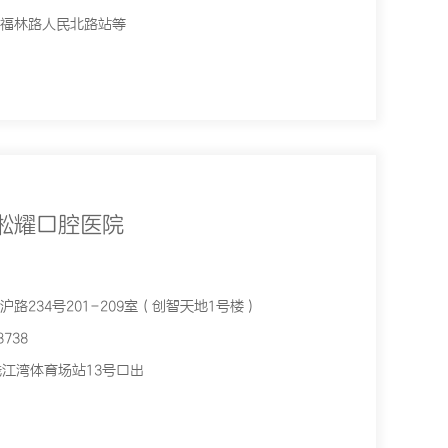
福林路人民北路站等
淞耀口腔医院
路234号201-209室（创智天地1号楼）
738
线江湾体育场站13号口出