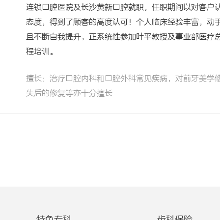
连锁口腔医院及长沙黄新口腔就职，任职期间以对客户
态度，得到了顾客的高度认可！个人临床经验丰富，动
且不断自我提升，正系统性参加叶平教授及事业部医疗
程培训。
擅长：治疗口腔内科和口腔外科常见疾病，对前牙美学修
失后的修复等亦十分擅长
特色专科
齿科保险