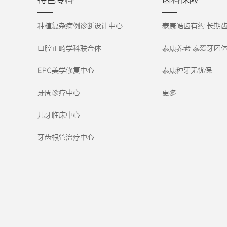
种植复杂病例诊断设计中心
泰康皓齿有约 长期
口腔正畸学科联合体
泰康养老 泰爱牙团
EPC美学修复中心
泰康种牙无忧保
牙周诊疗中心
更多
儿牙临床中心
牙齿根管治疗中心