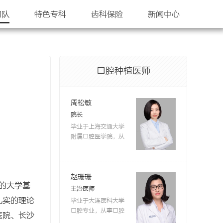
团队
特色专科
齿科保险
新闻中心
口腔种植医师
周松敏
院长
毕业于上海交通大学
附属口腔医学院，从
事口腔工作十余年，
曾在涉外口腔门诊工
作多年。对牙齿美容
修复有着深厚的理论
赵珊珊
位的大学基
基础和丰富的临床经
主治医师
验，并将理念融入日
扎实的理论
毕业于大连医科大学
常的口内治疗，尽可
口腔专业，从事口腔
医院、长沙
能的帮助患者保存天
临床工作10余年。主