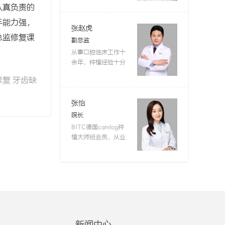
然牙，务求尽可能为
认真负责的
攻口腔美学修复、活
患者提供便捷的治疗
动及固定义齿修复、
手能力强，
和美丽的笑容。
【详
种植牙修复，工作之
张赵虎
细】
总监修复课
余积极参加口腔美学
副总监
修复及种植相关方面
从事口腔临床工作十
知识的学习及提升，
余年，种植经验十分
积极关注口腔新技术
丰富，在瑞典Asral，
的发展，并将其合理
复 牙齿缺
瑞士ITI，韩国登腾及
地运用到实际工作
奥齿泰等种植系统种
中。工作认真，耐心
植中积累了大量病
张怡
负责，理论扎实，技
例。完成了多例疑难
院长
术全面，临床操作细
种植手术，种植总量
BITC德国camlog种
致严谨;在工作中，能
超万颗，深受好评。
植大师班会员，从业
够根据患者的实际情
多次参加国际、国内
多年来多次受邀参加
况制定详细而全面的
种植新技术培训及学
国内外牙齿美容修复
治疗计划并顺利完
术交流会议。对于口
与口腔种植学术会
成，得到患者的信任
腔美学修复有独到见
议，掌握国际化先进
张凤双
与肯定。
【详细】
解，擅长将口腔美学
口腔修复技术，曾于
院长
与种植咬颌重建理念
上海第九人民医院口
毕业于国内知名医科
相结合并应用到种植
腔科进修工作，师从
大学口腔，从事口腔
方案设计和诊疗中，
吴轶群教授精进疑难
临床工作三十余年。
力求为患者恢复美
新闻中心