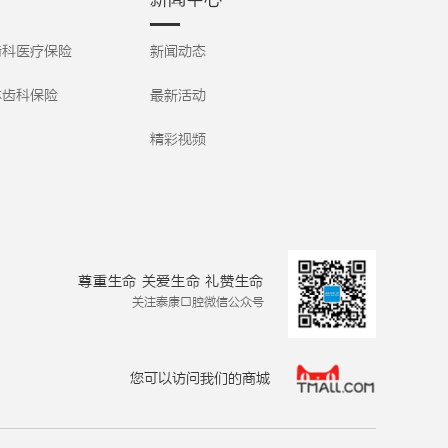
种植；对待患者温柔
2008-2009年在北京
观、自信的笑容。
细致，操作手法熟练
大学口腔医学院深造
【详细】
轻柔，责任心强。擅
齿科医疗保险
新闻动态
学习。有着丰富的临
于根据患者疾病特点
床经验和扎实的理论
和需求进行适和本人
体齿科保险
基础知识;熟练掌握口
最新活动
的个性化修复设计，
腔颌面外科，牙体牙
将美学和功能同步完
周及口腔修复类的各
精彩视频
善，具有多学科联合
种常规和常见病例的
治疗理念及丰富的临
诊治;熟悉国内外口腔
床经验；技术上精益
科的各种理论的进展
求精，注重患者体
和好的技术运用。待
验，擅于使用微创无
人真诚、工作认真、
痛诊疗技术，提升治
勤于学习、对待客人
疗舒适度，深受以家
和蔼可亲，特别是中
尊重生命 关爱生命 礼赞生命
庭为单位众多患者长
老年的客人特别信任
关注泰康口腔微信公众号
期的信赖与追随。
他。
【详细】
【详细】
您可以访问我们的商城