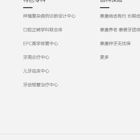
种植复杂病例诊断设计中心
泰康皓齿有约 长期
口腔正畸学科联合体
泰康养老 泰爱牙团
EPC美学修复中心
泰康种牙无忧保
牙周诊疗中心
更多
儿牙临床中心
牙齿根管治疗中心