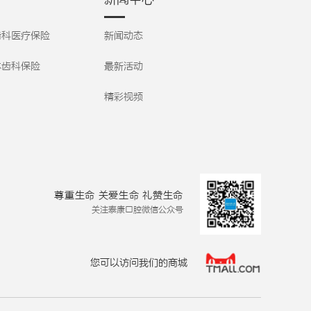
种植；对待患者温柔
2008-2009年在北京
观、自信的笑容。
细致，操作手法熟练
大学口腔医学院深造
【详细】
轻柔，责任心强。擅
齿科医疗保险
新闻动态
学习。有着丰富的临
于根据患者疾病特点
床经验和扎实的理论
和需求进行适和本人
体齿科保险
基础知识;熟练掌握口
最新活动
的个性化修复设计，
腔颌面外科，牙体牙
将美学和功能同步完
周及口腔修复类的各
精彩视频
善，具有多学科联合
种常规和常见病例的
治疗理念及丰富的临
诊治;熟悉国内外口腔
床经验；技术上精益
科的各种理论的进展
求精，注重患者体
和好的技术运用。待
验，擅于使用微创无
人真诚、工作认真、
痛诊疗技术，提升治
勤于学习、对待客人
疗舒适度，深受以家
和蔼可亲，特别是中
尊重生命 关爱生命 礼赞生命
庭为单位众多患者长
老年的客人特别信任
关注泰康口腔微信公众号
期的信赖与追随。
他。
【详细】
【详细】
您可以访问我们的商城