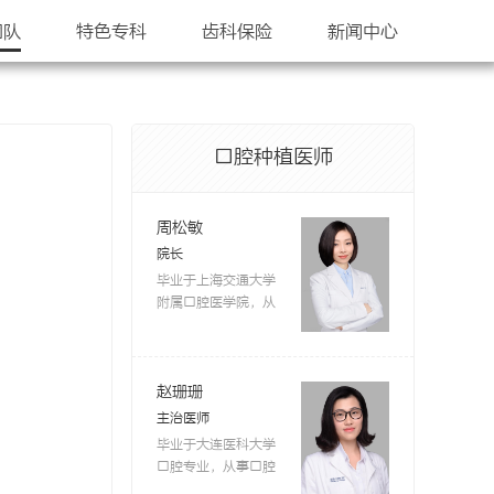
团队
特色专科
齿科保险
新闻中心
口腔种植医师
周松敏
院长
毕业于上海交通大学
附属口腔医学院，从
事口腔工作十余年，
曾在涉外口腔门诊工
作多年。对牙齿美容
修复有着深厚的理论
赵珊珊
基础和丰富的临床经
主治医师
验，并将理念融入日
毕业于大连医科大学
常的口内治疗，尽可
口腔专业，从事口腔
能的帮助患者保存天
临床工作10余年。主