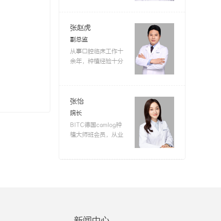
然牙，务求尽可能为
攻口腔美学修复、活
患者提供便捷的治疗
动及固定义齿修复、
和美丽的笑容。
【详
种植牙修复，工作之
张赵虎
细】
余积极参加口腔美学
副总监
修复及种植相关方面
从事口腔临床工作十
知识的学习及提升，
余年，种植经验十分
积极关注口腔新技术
丰富，在瑞典Asral，
的发展，并将其合理
瑞士ITI，韩国登腾及
地运用到实际工作
奥齿泰等种植系统种
中。工作认真，耐心
植中积累了大量病
张怡
负责，理论扎实，技
例。完成了多例疑难
院长
术全面，临床操作细
种植手术，种植总量
BITC德国camlog种
致严谨;在工作中，能
超万颗，深受好评。
植大师班会员，从业
够根据患者的实际情
多次参加国际、国内
多年来多次受邀参加
况制定详细而全面的
种植新技术培训及学
国内外牙齿美容修复
治疗计划并顺利完
术交流会议。对于口
与口腔种植学术会
成，得到患者的信任
腔美学修复有独到见
议，掌握国际化先进
张凤双
与肯定。
【详细】
解，擅长将口腔美学
口腔修复技术，曾于
院长
与种植咬颌重建理念
上海第九人民医院口
毕业于国内知名医科
相结合并应用到种植
腔科进修工作，师从
大学口腔，从事口腔
方案设计和诊疗中，
吴轶群教授精进疑难
临床工作三十余年。
力求为患者恢复美
新闻中心