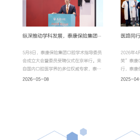
纵深推动学科发展，泰康保险集团口腔学术指导委员会成立
5月8日，泰康保险集团口腔学术指导委员
2026年
会成立大会暨委员受聘仪式在京举行。来
笑”泰康
自国内口腔医学界的多位权威专家，泰康
行，泰康
保险集团管委会成员、泰康医疗、泰康口
CEO陈
2026-05-08
2025-04
腔及全国各事业部、总院相关负责人共同
CEO姚
参与，见证泰康口腔在“保险+医疗”闭
业部总经
环战略下，向学科引领、学术驱动迈出的
教授、沈
关键一步。战略驱动，锚定高质量发展方
部总经理
向长寿时代，社会对医疗、养老、康复、
佳，及2
护理的需求巨大，泰康致力于打造全生命
庆成长喜
周期医养康宁无缝对接的服务体系。依托
团管委会