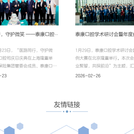
医路同行，守护微笑 ——泰康口腔安心正畸白皮书发布，学术引领构建口腔医疗新生态
4月23日，“医路同行，守护微
1月29日，泰康口腔学术研讨会
口腔司庆日庆典在上海隆重举
例大赛在北京隆重举行。本次会
保险集团管委会成员、泰康口腔
业聚智，共探前沿”为主题，汇
宏华，正雅齿科创始人、董事长兼
学领域权威专家、学者及临床医
-23
2026-02-26
峻峰，泰康口腔助理总裁、上海事
专题报告、圆桌论坛与病例竞赛
理周攀，泰康口腔首席专家徐欣
形式，推动学术交流与临床实践
刚教授，CIO姜正林，市场产品
合。泰康口腔首席专家徐欣、周
友情链接
成昱虹，医疗运营部总经理宋佳
及多位全国知名领军专家，共同
0余家主流媒体记者现场出席，共
格学术阵容，为大会注入前沿视
悦，共启发展新篇。泰康保险集
临床智慧。泰康保险集团创始人
成员、泰康口腔CEO陈
兼首席执行官陈东升，集团总裁