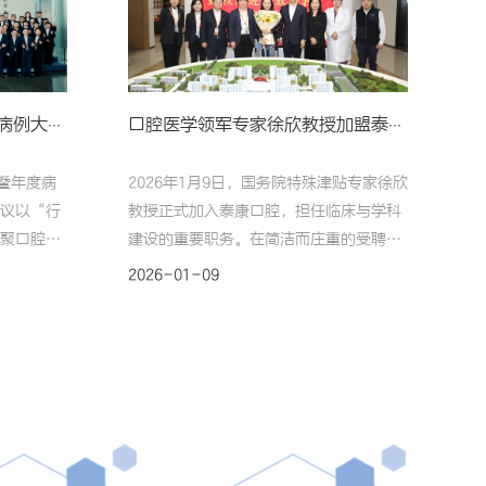
泰康口腔学术研讨会暨年度病例大赛在京举行
口腔医学领军专家徐欣教授加盟泰康口腔，共筑学科发展高地
暨年度病
2026年1月9日，国务院特殊津贴专家徐欣
议以“行
教授正式加入泰康口腔，担任临床与学科
聚口腔医
建设的重要职务。在简洁而庄重的受聘仪
师，通过
式上，泰康保险集团管委会成员、泰康口
2026-01-09
相结合的
腔首席执行官陈宏华为徐欣教授颁发了聘
深度融
书，标志着这位口腔医学领军人物将在新
磊、沈刚
平台上开启职业新篇章。泰康保险集团管
组成高规
委会成员、泰康口腔首席执行官陈宏华为
角与深厚
徐欣教授颁发聘书徐欣教授是我国口腔医
、董事长
学界临床与学术并重的领军人物，享受国
兼首席运
务院特殊津贴，曾担任山东大学口腔医